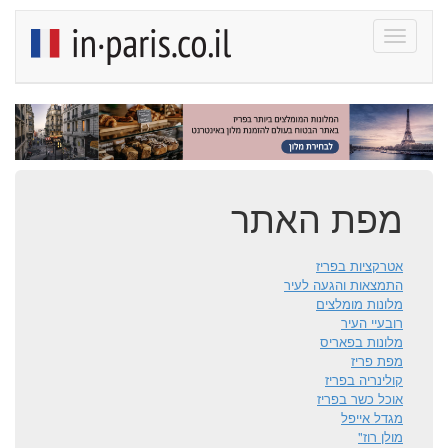
Toggle
navigati
פריז In paris - מדריך למטייל בפריז
התמצאות והגעה לעיר
רובעיי פריז
מפת האתר
אטרקציות בפריז
אטרקציות בפריז
מלונות מומלצים בפריז
התמצאות והגעה לעיר
מלונות מומלצים
חיי לילה ובילויים
רובעיי העיר
מלונות בפאריס
קולינריה בפריז
מפת פריז
קולינריה בפריז
מסעדות בפריז
אוכל כשר בפריז
מגדל אייפל
אוכל כשר בפריז
מולן רוז"