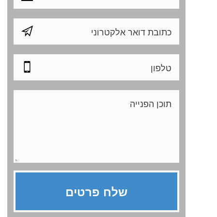
מזג אוויר
הפארקים של פריז
שאלות ותשובות, לקוחות
oursites